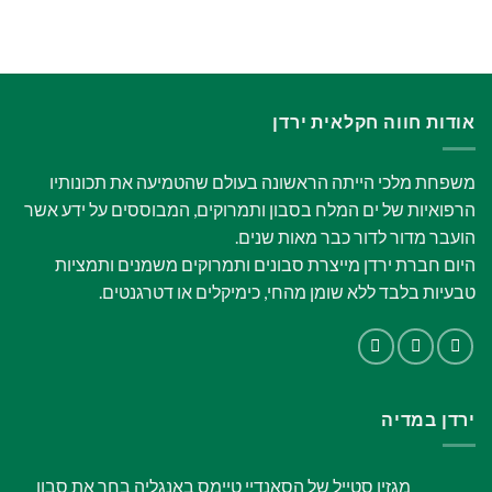
אודות חווה חקלאית ירדן
משפחת מלכי הייתה הראשונה בעולם שהטמיעה את תכונותיו
הרפואיות של ים המלח בסבון ותמרוקים, המבוססים על ידע אשר
הועבר מדור לדור כבר מאות שנים.
היום חברת ירדן מייצרת סבונים ותמרוקים משמנים ותמציות
טבעיות בלבד ללא שומן מהחי, כימיקלים או דטרגנטים.
ירדן במדיה
מגזין סטייל של הסאנדיי טיימס באנגליה בחר את סבון