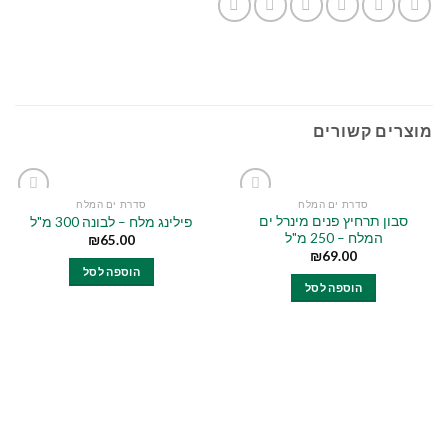
מוצרים קשורים
סדרת ים המלח
סדרת ים המלח
Add to
Add to
סבון תרחיץ פנים מינרל ים
פילינג מלח – לבונה 300 מ"ל
wishlist
wishlist
המלח – 250 מ"ל
₪
65.00
₪
69.00
הוספה לסל
הוספה לסל