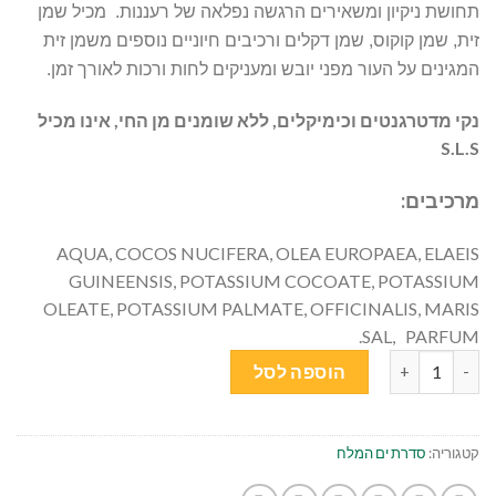
תחושת ניקיון ומשאירים הרגשה נפלאה של רעננות. מכיל שמן
זית, שמן קוקוס, שמן דקלים ורכיבים חיוניים נוספים משמן זית
המגינים על העור מפני יובש ומעניקים לחות ורכות לאורך זמן.
נקי מדטרגנטים וכימיקלים, ללא שומנים מן החי, אינו מכיל
S.L.S
מרכיבים:
AQUA, COCOS NUCIFERA, OLEA EUROPAEA, ELAEIS
GUINEENSIS, POTASSIUM COCOATE, POTASSIUM
OLEATE, POTASSIUM PALMATE, OFFICINALIS, MARIS
SAL, PARFUM.
כמות של קרם רחצה מינרל ים המלח - 250 מ"ל
הוספה לסל
קטגוריה:
סדרת ים המלח