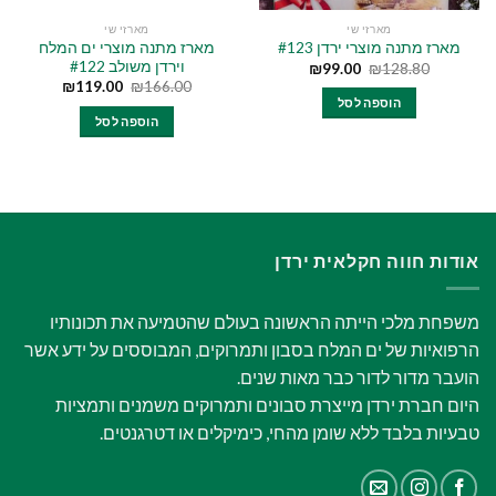
מארזי שי
מארזי שי
מארז מתנה מוצרי ים המלח
מארז מתנה מוצרי ירדן #123
וירדן משולב #122
₪
99.00
₪
128.80
₪
119.00
₪
166.00
הוספה לסל
הוספה לסל
אודות חווה חקלאית ירדן
משפחת מלכי הייתה הראשונה בעולם שהטמיעה את תכונותיו
הרפואיות של ים המלח בסבון ותמרוקים, המבוססים על ידע אשר
הועבר מדור לדור כבר מאות שנים.
היום חברת ירדן מייצרת סבונים ותמרוקים משמנים ותמציות
טבעיות בלבד ללא שומן מהחי, כימיקלים או דטרגנטים.