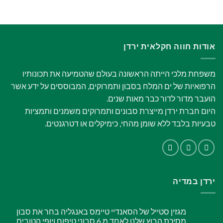
אודות חווה חקלאית ירדן
משפחת מלכי הייתה הראשונה בעולם שהטמיעה את תכונותיו
הרפואיות של ים המלח בסבון ותמרוקים, המבוססים על ידע אשר
הועבר מדור לדור כבר מאות שנים.
היום חברת ירדן מייצרת סבונים ותמרוקים משמנים ותמציות
טבעיות בלבד ללא שומן מהחי, כימיקלים או דטרגנטים.
ירדן במדיה
מגזין סטייל של הסאנדיי טיימס באנגליה בחר את סבון
מסיכת הבוץ שלנו לאחד מ 6 סבוני טיפוח ויופי הטובים