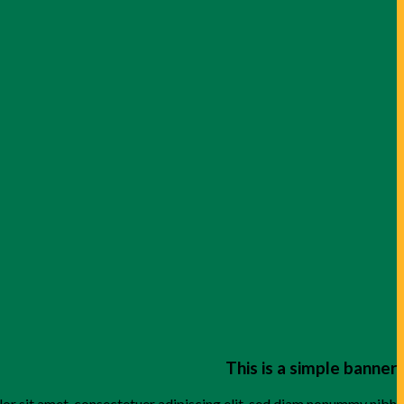
This is a simple banner
or sit amet, consectetuer adipiscing elit, sed diam nonummy nibh