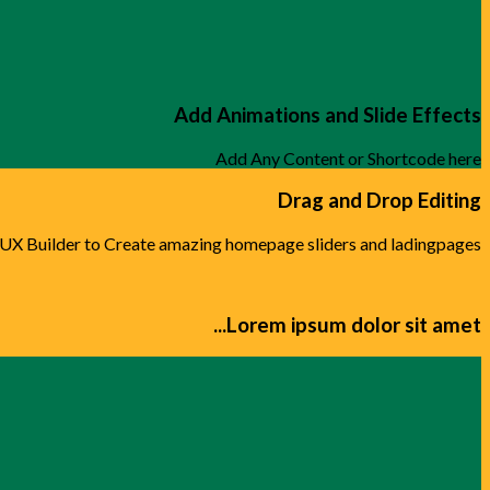
Add Animations and Slide Effects
Add Any Content or Shortcode here
Drag and Drop Editing
 UX Builder to Create amazing homepage sliders and ladingpages.
Lorem ipsum dolor sit amet...