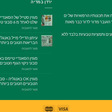
ירדן במדיה
ת תכונותיו הרפואיות של ים
מגזין סטייל של הסאנדי
הועבר מדור לדור כבר מאות
שלנו לאחד מ 6 סבוני טיפוח ויופי הטובים ביותר
סגור לתגובות
על
מגזין
נים ותמציות טבעיות בלבד ללא
סטייל
של
הבריאות הטובים ביותר
הסאנדיי
סגור לתגובות
על
טיימס
עיתון
באנגליה
הדיילי
בחר
מייל
את
סבוני ניקוי הגוף הטובים
באנגליה
סבון
סגור לתגובות
על
בחר
מסיכת
מגזין
את
הבוץ
הסאנדיי
סבון
שלנו
טיימס
הגופרית
הטבעיים הטובים ביותר
לאחד
באנגליה
שלנו
מ
סגור לתגובות
על
בחר
לאחד
6
מגזין
את
מ
סבוני
OK
סבון
5
טיפוח
באנגליה
המינרלים
סבוני
ויופי
–
שלנו
הבריאות
הטובים
סבון
לאחד