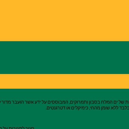
 של ים המלח בסבון ותמרוקים, המבוססים על ידע אשר הועבר מדור ל
לבד ללא שומן מהחי, כימיקלים או דטרגנטים.
יפוח ויופי הטובים ביותר
סגור לתגובות
על מג